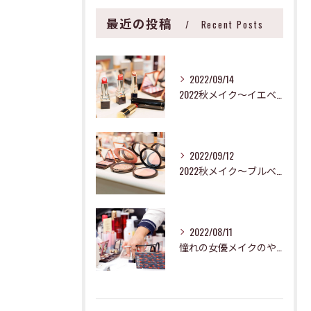
最近の投稿
Recent Posts
2022/09/14
2022秋メイク～イエベ～
2022/09/12
2022秋メイク～ブルベ～
2022/08/11
憧れの女優メイクのやり方をお教えします🎶