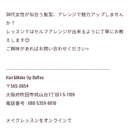
30代女性が似合う髪型、アレンジで魅力アップしません
か？
レッスンではセルフアレンジが出来るように丁寧にお教
えします😊
ご興味があればお問い合わせください⭐
----------------------------------------------------------------------
Hair&Make Up Buffon
〒565-0854
大阪府吹田市桃山台1丁目1-5-1109
電話番号 : 080-5359-8810
メイクレッスンをオンラインで