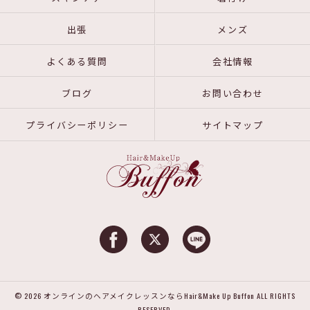
出張
メンズ
よくある質問
会社情報
ブログ
お問い合わせ
プライバシーポリシー
サイトマップ
© 2026 オンラインのヘアメイクレッスンならHair&Make Up Buffon ALL RIGHTS
RESERVED.