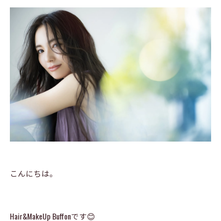
こんにちは。
Hair&MakeUp Buffonです😊