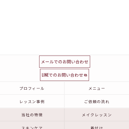
メールでのお問い合わせ
LINEでのお問い合わせ
プロフィール
メニュー
レッスン事例
ご依頼の流れ
当社の特徴
メイクレッスン
スキンケア
着付け