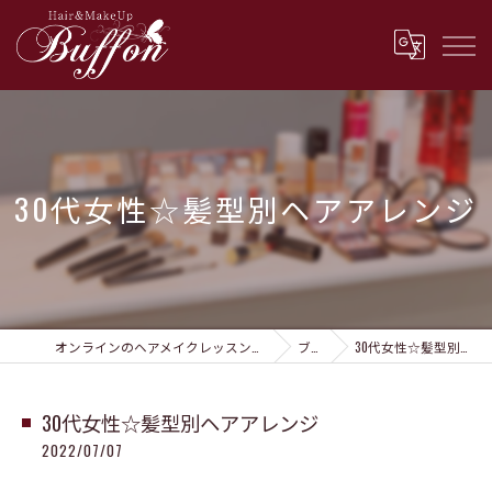
30代女性☆髪型別ヘアアレンジ
オンラインのヘアメイクレッスンならHair&Make Up Buffon
ブログ
30代女性☆髪型別ヘアアレンジ
30代女性☆髪型別ヘアアレンジ
2022/07/07