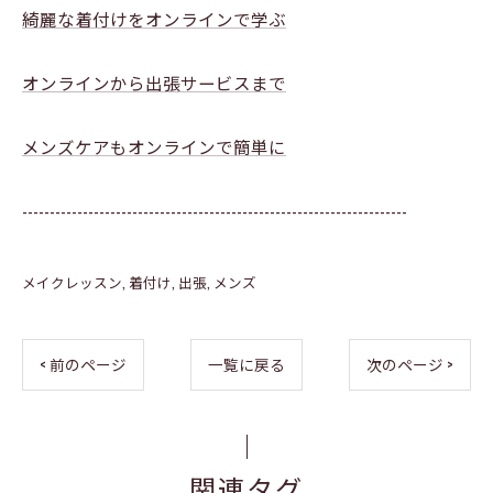
綺麗な着付けをオンラインで学ぶ
オンラインから出張サービスまで
メンズケアもオンラインで簡単に
----------------------------------------------------------------------
メイクレッスン
着付け
出張
メンズ
< 前のページ
一覧に戻る
次のページ >
関連タグ