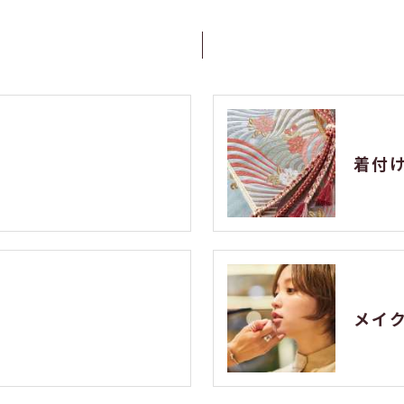
着付
メイ