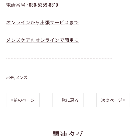
電話番号 : 080-5359-8810
オンラインから出張サービスまで
メンズケアもオンラインで簡単に
----------------------------------------------------------------------
出張
メンズ
< 前のページ
一覧に戻る
次のページ >
関連タグ