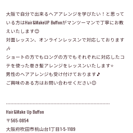
大阪で自分で出来るヘアアレンジを学びたい！と思って
いる方はHair&MakeUP Buffonがマンツーマンで丁寧にお教
えいたします😊
対面レッスン、オンラインレッスンで対応しております
🎶
ショートの方でもロングの方でもそれぞれに対応したコ
テを使った巻き髪アレンジをレッスンいたします⭐
男性のヘアアレンジも受け付けております🎵
ご興味のある方はお問い合わせください😊
----------------------------------------------------------------------
Hair&Make Up Buffon
〒565-0854
大阪府吹田市桃山台1丁目1-5-1109