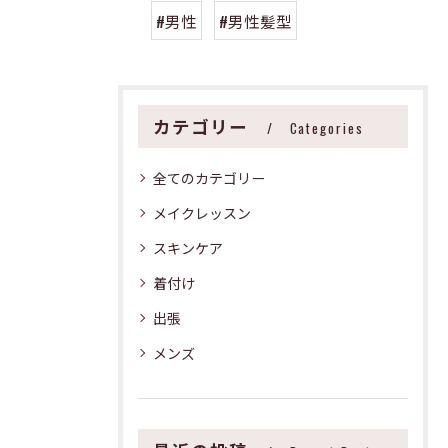
#男性
#男性髪型
カテゴリー
Categories
全てのカテゴリー
メイクレッスン
スキンケア
着付け
出張
メンズ