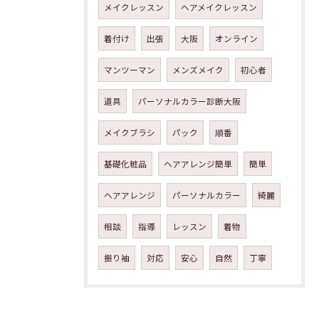
メイクレッスン
ヘアメイクレッスン
着付け
出張
大阪
オンライン
マンツーマン
メンズメイク
初心者
道具
パーソナルカラー診断大阪
メイクブラシ
パック
順番
基礎化粧品
ヘアアレンジ簡単
簡単
ヘアアレンジ
パーソナルカラー
綺麗
相談
指導
レッスン
着物
振り袖
対応
安心
自然
丁寧