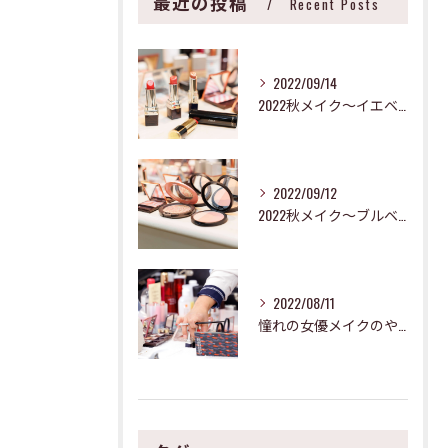
最近の投稿
Recent Posts
2022/09/14
2022秋メイク～イエベ～
2022/09/12
2022秋メイク～ブルベ～
2022/08/11
憧れの女優メイクのやり方をお教えします🎶